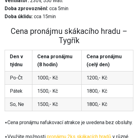
Ventilátor:
230V, 550 Watt
Doba zprovoznění:
cca 5min
Doba úklidu:
cca 15min
Cena pronájmu skákacího hradu –
Tygřík
Den v
Cena pronájmu
Cena pronájmu
týdnu
(8 hodin)
(celý den)
Po-Čt
1000,- Kč
1200,- Kč
Pátek
1500,- Kč
1800,- Kč
So, Ne
1500,- Kč
1800,- Kč
٭Cena pronájmu nafukovací atrakce je uvedena bez obsluhy.
٭Využijte možnosti
pronájmu 2ks skákacích hradů
v různé