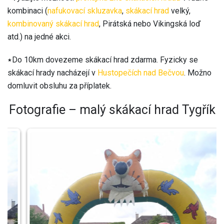
kombinaci (
nafukovací skluzavka
,
skákací hrad
velký,
kombinovaný skákací hrad
, Pirátská nebo Vikingská loď
atd.) na jedné akci.
٭Do 10km dovezeme skákací hrad zdarma. Fyzicky se
skákací hrady nacházejí v
Hustopečích nad Bečvou
. Možno
domluvit obsluhu za příplatek.
Fotografie – malý skákací hrad Tygřík