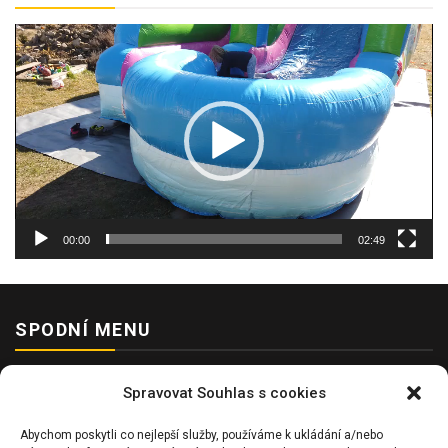
Video
přehrávač
00:00
02:49
SPODNÍ MENU
Zásady cookies (EU)
Spravovat Souhlas s cookies
Zábava na svatbu pro děti
Abychom poskytli co nejlepší služby, používáme k ukládání a/nebo