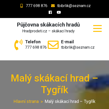
Skip
777 698 876
tbibrlik@seznam.cz
to
content
Půjčovna skákacích hradů
Hradprodeti.cz – skákací hrady
Telefon
E-mail
777 698 876
tbibrlik@seznam.cz
Malý skákací hrad –
Tygřík
Hlavní strana
Malý skákací hrad – Tygřík